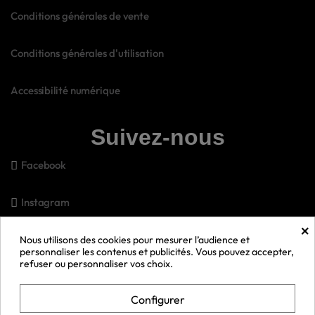
Conditions générales de vente
Conditions générales d'utilisation
Accessibilité numérique
Suivez-nous
Facebook
Instagram
×
Pinterest
Nous utilisons des cookies pour mesurer l’audience et
personnaliser les contenus et publicités. Vous pouvez accepter,
refuser ou personnaliser vos choix.
Snapchat
Configurer
Youtube