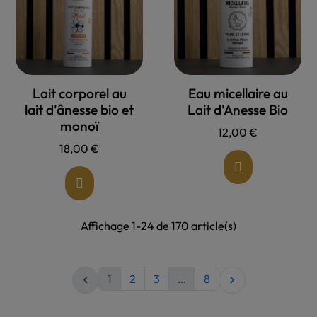
Allons voir !
Allons voir !
Lait corporel au
Eau micellaire au
lait d'ânesse bio et
Lait d'Anesse Bio
monoï
12,00 €
18,00 €
Affichage 1-24 de 170 article(s)
1
2
3
…
8

