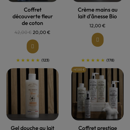
Allons voir !
Allons voir !
Coffret
Crème mains au
découverte fleur
lait d'ânesse Bio
de coton
12,00 €
42,00 €
20,00 €
(123)
(178)
-47,00 €
Allons voir !
Allons voir !
Gel douche au lait
Coffret prestige