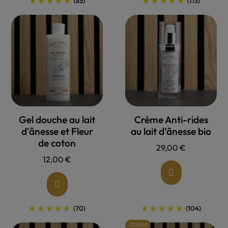
(85)
(113)
Allons voir !
Allons voir !
Gel douche au lait
Crème Anti-rides
d'ânesse et Fleur
au lait d'ânesse bio
de coton
29,00 €
12,00 €
(70)
(104)
-27,00 €