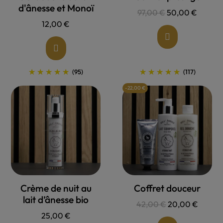
d'ânesse et Monoï
97,00 €
50,00 €
12,00 €
(95)
(117)
-22,00 €
Allons voir !
Allons voir !
Crème de nuit au
Coffret douceur
lait d’ânesse bio
42,00 €
20,00 €
25,00 €