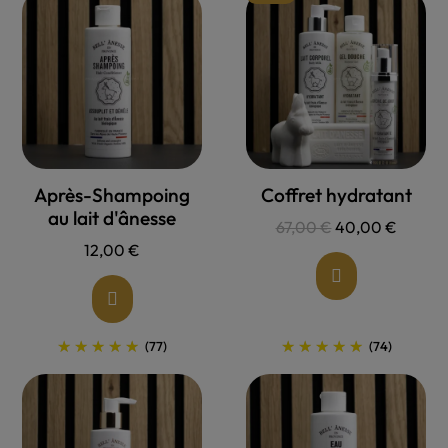
Allons voir !
Allons voir !
Après-Shampoing
Coffret hydratant
au lait d'ânesse
67,00 €
40,00 €
12,00 €
(77)
(74)