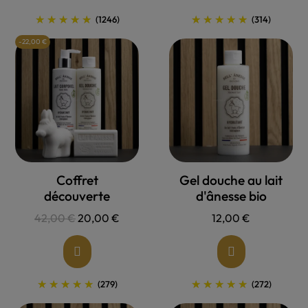
(1246)
(314)
-22,00 €
Allons voir !
Allons voir !
Coffret
Gel douche au lait
découverte
d'ânesse bio
42,00 €
20,00 €
12,00 €
(279)
(272)