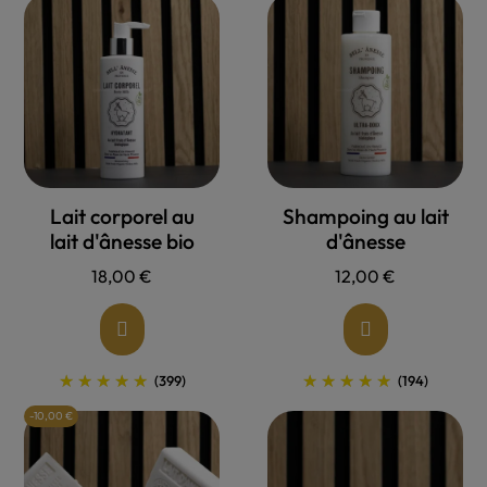
Allons voir !
Allons voir !
Lait corporel au
Shampoing au lait
lait d'ânesse bio
d'ânesse
18,00 €
12,00 €
(399)
(194)
-10,00 €