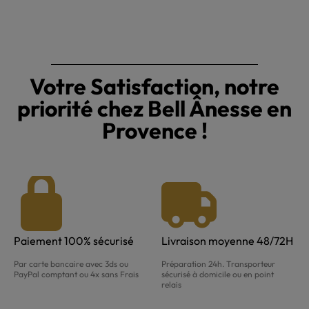
et régénération naturelle.
conçu pour offrir une expérience luxueuse et naturelle. Les
produits au lait d'ânesse bio sont sélectionnés avec soin pour
offrir hydratation, protection et bienfaits anti-âge.
Votre Satisfaction, notre
priorité chez Bell Ânesse en
Provence !
Paiement 100% sécurisé
Livraison moyenne 48/72H
Par carte bancaire avec 3ds ou
Préparation 24h. Transporteur
PayPal comptant ou 4x sans Frais
sécurisé à domicile ou en point
relais