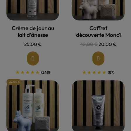
Allons voir !
Allons voir !
Crème de jour au
Coffret
lait d'ânesse
découverte Monoï
25,00 €
42,00 €
20,00 €
(248)
(87)
-22,00 €