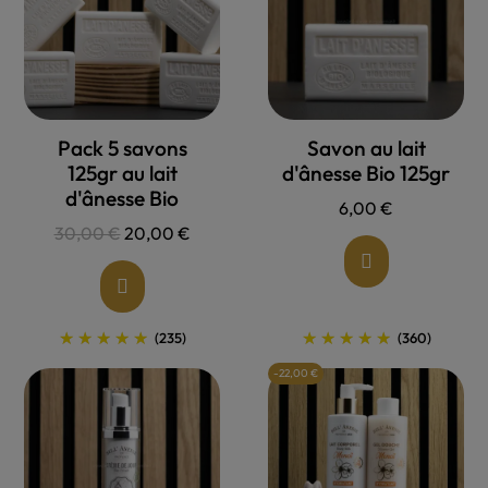
Allons voir !
Allons voir !
Pack 5 savons
Savon au lait
125gr au lait
d'ânesse Bio 125gr
d'ânesse Bio
6,00 €
30,00 €
20,00 €
(235)
(360)
-22,00 €