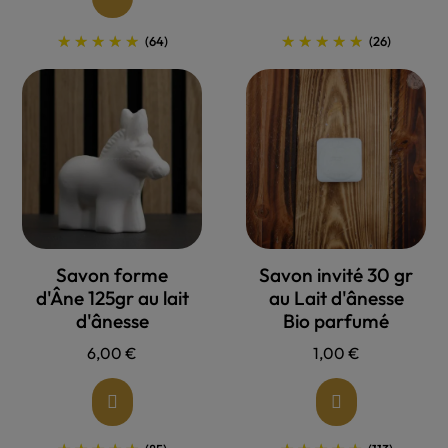
(64)
(26)
Allons voir !
Allons voir !
Savon forme
Savon invité 30 gr
d'Âne 125gr au lait
au Lait d'ânesse
d'ânesse
Bio parfumé
6,00 €
1,00 €