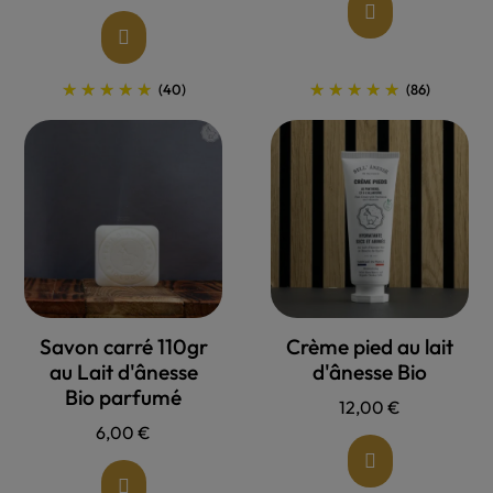
(40)
(86)
Allons voir !
Allons voir !
Savon carré 110gr
Crème pied au lait
au Lait d'ânesse
d'ânesse Bio
Bio parfumé
12,00 €
6,00 €