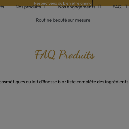
Issue d'une agriculture raisonnée
ts
Nos produits
Nos engagements
FAQ
Routine beauté sur mesure
FAQ Produits
 cosmétiques au lait d'ânesse bio : liste complète des ingrédient