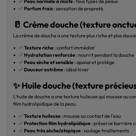
✅
Peau normale à mixte
: tous types de peaux
✅
Parfum frais
: sensation de propreté
🥛 Crème douche (texture onctu
La crème de douche a une texture plus riche et plus douce. 
✅
Texture riche
: confort immédiat
✅
Hydratation renforcée
: nourrit pendant la douche
✅
Peau sèche et sensible
: apaise et protège
✅
Douceur extrême
: idéal hiver
✨ Huile douche (texture précieu
L’huile de douche a une texture huileuse qui mousse au con
film hydrolipidique de la peau.
✅
Texture huileuse
: mousse au contact de l'eau
✅
Protection film hydrolipidique
: préserve barrière 
✅
Peau très sèche/atopique
: soulage tiraillements