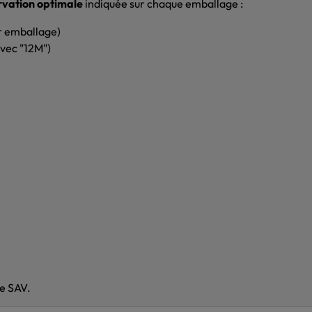
rvation optimale
indiquée sur chaque emballage :
ur emballage)
avec "12M")
re SAV.