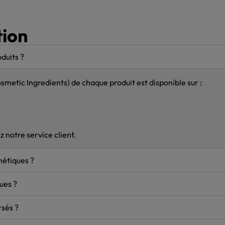
tion
duits ?
metic Ingredients) de chaque produit est disponible sur :
z notre service client.
métiques ?
ues ?
rsés ?