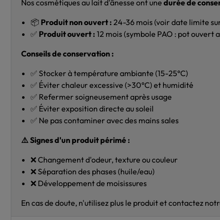
Nos cosmétiques au lait d'ânesse ont une
durée de conse
📦
Produit non ouvert :
24-36 mois (voir date limite s
✅
Produit ouvert :
12 mois (symbole PAO : pot ouvert 
Conseils de conservation :
✅ Stocker à température ambiante (15-25°C)
✅ Éviter chaleur excessive (>30°C) et humidité
✅ Refermer soigneusement après usage
✅ Éviter exposition directe au soleil
✅ Ne pas contaminer avec des mains sales
⚠️ Signes d'un produit périmé :
❌ Changement d'odeur, texture ou couleur
❌ Séparation des phases (huile/eau)
❌ Développement de moisissures
En cas de doute, n'utilisez plus le produit et contactez not