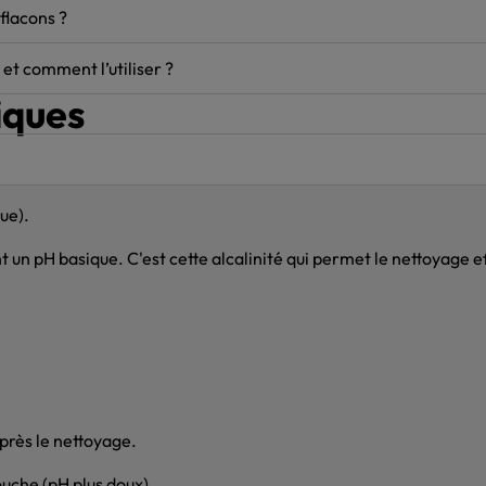
lacons ?
et comment l’utiliser ?
iques
ue).
t un pH basique. C'est cette alcalinité qui permet le nettoyage e
après le nettoyage.
ouche (pH plus doux).