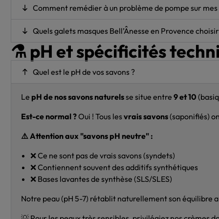
Comment remédier à un problème de pompe sur mes f
Quels galets masques Bell’Ânesse en Provence choisir 
⚗️ pH et spécificités techn
Quel est le pH de vos savons ?
Le
pH de nos savons naturels
se situe entre
9 et 10
(basiq
Est-ce normal ?
Oui ! Tous les
vrais savons
(saponifiés) on
⚠️ Attention aux "savons pH neutre" :
❌ Ce ne sont pas de vrais savons (syndets)
❌ Contiennent souvent des additifs synthétiques
❌ Bases lavantes de synthèse (SLS/SLES)
Notre peau (pH 5-7) rétablit naturellement son équilibre 
💡 Pour les peaux très sensibles, privilégiez nos crèmes d