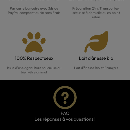
Par carte bancaire avec 3ds ou
Préparation 24h. Transporteur
PayPal comptant ou 4x sans Frais
sécurisé à domicile ou en point
relais
100% Respectueux
Lait d'ânesse bio
Issue d'une agriculture soucieuse du
Lait d'ânesse Bio et Français
bien-être animal
FAQ
Les réponses à vos questions !