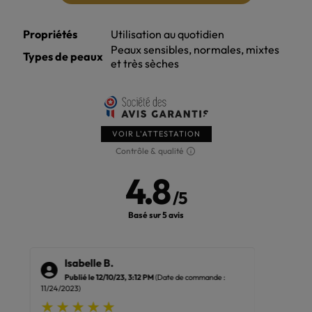
Propriétés
Utilisation au quotidien
Peaux sensibles, normales, mixtes
Types de peaux
et très sèches
VOIR L'ATTESTATION
Contrôle & qualité
4.8
/
5
Basé sur 5 avis
Isabelle B.
Ka
Publié le 12/10/23, 3:12 PM
(Date de commande :
Pub
11/24/2023)
11/24/202