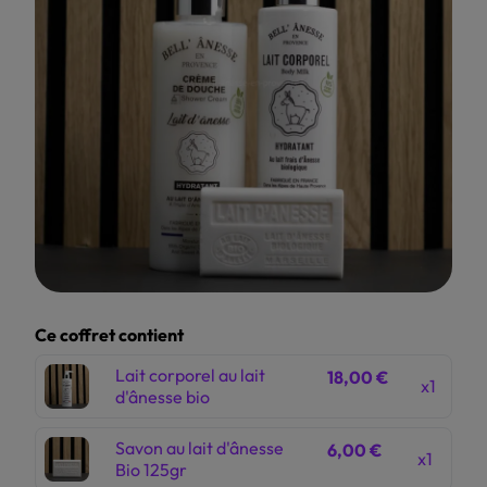
Ce coffret contient
Lait corporel au lait
18,00 €
x1
d'ânesse bio
Savon au lait d'ânesse
6,00 €
x1
Bio 125gr