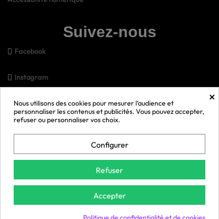
Suivez-nous
Facebook
Instagram
×
Pinterest
Nous utilisons des cookies pour mesurer l’audience et
personnaliser les contenus et publicités. Vous pouvez accepter,
refuser ou personnaliser vos choix.
Snapchat
Configurer
Youtube
Refuser
© 2026 Bell Anesse en Provence 🫏 | Gérer mes cookies
Accepter
Exercer mon droit de rétractation
Politique de confidentialité et de cookies