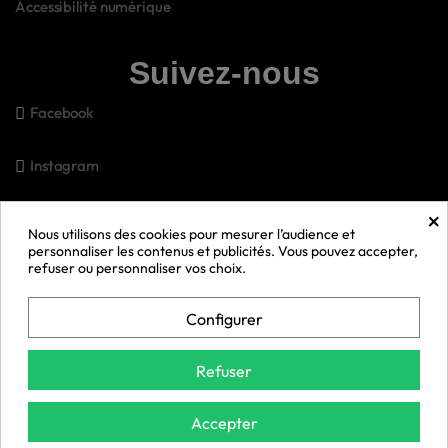
Accessibilité numérique
Suivez-nous
Facebook
Instagram
×
Pinterest
Nous utilisons des cookies pour mesurer l’audience et
personnaliser les contenus et publicités. Vous pouvez accepter,
refuser ou personnaliser vos choix.
Snapchat
Configurer
Youtube
Refuser
© 2026 Bell Anesse en Provence 🫏 | Gérer mes cookies
Exercer mon droit de rétractation
Accepter