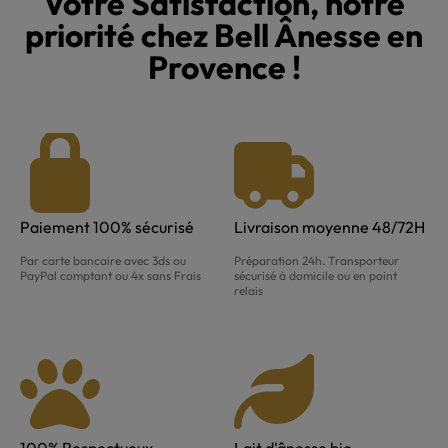
Votre Satisfaction, notre
priorité chez Bell Ânesse en
Provence !
Paiement 100% sécurisé
Livraison moyenne 48/72H
Par carte bancaire avec 3ds ou
Préparation 24h. Transporteur
PayPal comptant ou 4x sans Frais
sécurisé à domicile ou en point
relais
100% Respectueux
Lait d'ânesse bio