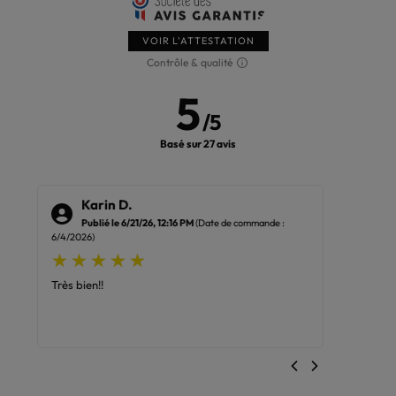
VOIR L'ATTESTATION
Contrôle & qualité
5
/
5
Basé sur 27 avis
Karin D.
Wo
Publié le 6/21/26, 12:16 PM
(Date de commande :
Pub
6/4/2026)
5/2/2026)
Très bien!!
Attends 