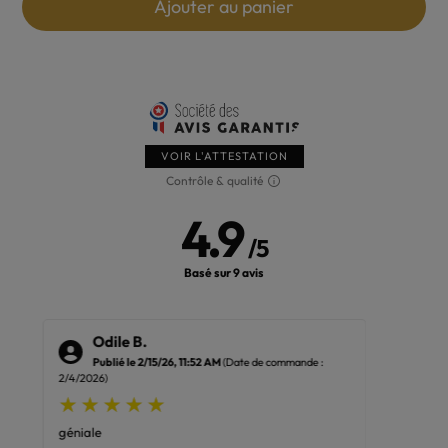
au panier
Ajouter au
VOIR L'ATTESTATION
Contrôle & qualité
4.9
/
5
Basé sur 9 avis
Odile B.
El
Publié le 2/15/26, 11:52 AM
(Date de commande :
Pub
2/4/2026)
6/23/2025
géniale
Super