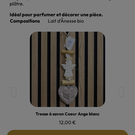
plâtre.
Idéal pour parfumer et décorer une pièce.
Compositions
Lait d'Ânesse bio
 rapide
Aperçu r
Coeur Ange blanc
Tresse à savon -
00 €
12,00