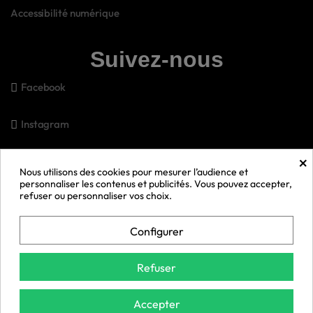
Accessibilité numérique
Suivez-nous
Facebook
Instagram
×
Pinterest
Nous utilisons des cookies pour mesurer l’audience et
personnaliser les contenus et publicités. Vous pouvez accepter,
refuser ou personnaliser vos choix.
Snapchat
Configurer
Youtube
Refuser
© 2026 Bell Anesse en Provence 🫏 | Gérer mes cookies
Exercer mon droit de rétractation
Accepter