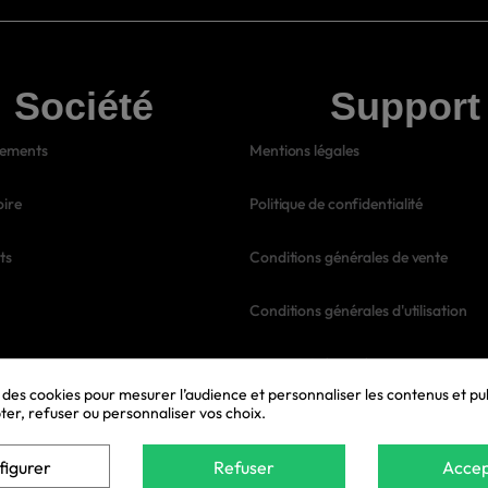
Société
Support
ements
Mentions légales
oire
Politique de confidentialité
ts
Conditions générales de vente
Conditions générales d'utilisation
Accessibilité numérique
s des cookies pour mesurer l’audience et personnaliser les contenus et pub
er, refuser ou personnaliser vos choix.
© 2026 Bell Anesse en Provence 🫏 | Gérer mes cookies
figurer
Refuser
Accep
Exercer mon droit de rétractation