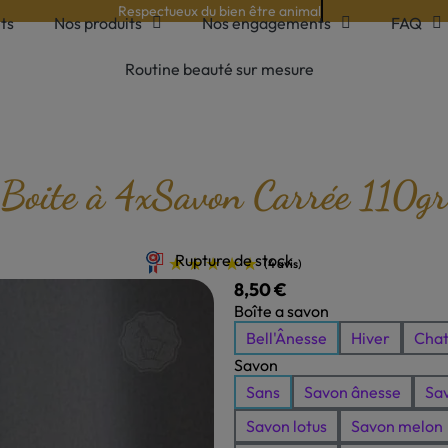
Respectueux du bien être animal
ts
Nos produits
Nos engagements
FAQ
Routine beauté sur mesure
Boite à 4xSavon Carrée 110gr
Rupture de stock
8,50 €
TTC
Boîte a savon
(4 avis)
Bell'Ânesse
Hiver
Cha
Savon
Sans
Savon ânesse
Sav
Savon lotus
Savon melon