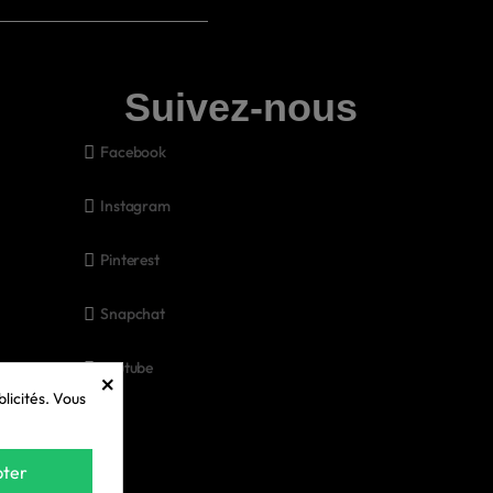
Suivez-nous
Facebook
Instagram
Pinterest
Snapchat
Youtube
×
licités. Vous
ter