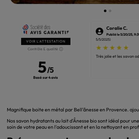
Elisabeth B.
Coralie C.
Publié le 6/6/25, 9:09 PM
(Date de commande :
Publié le 5/20/25, 9:
025)
5/5/2025)
VOIR L'ATTESTATION
Contrôle & qualité
roduit offert était content
Très jolie et les savon o
5
/
5
Basé sur 4 avis
Magnifique boite en métal par Bell'ânesse en Provence. ajout
Nos savon hydratants au lait d'Ânesse bio sont idéal pour un
soin de votre peau en l'adoucissant et en la nettoyant en pro