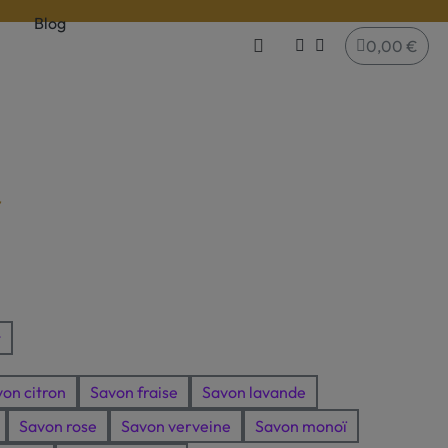
Blog
0,00 €
t
on citron
Savon fraise
Savon lavande
Savon rose
Savon verveine
Savon monoï