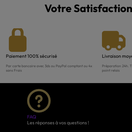
Votre Satisfaction
Paiement 100% sécurisé
Livraison mo
Par carte bancaire avec 3ds ou PayPal comptant ou 4x
Préparation 24h. T
sans Frais
point relais
FAQ
Les réponses à vos questions !