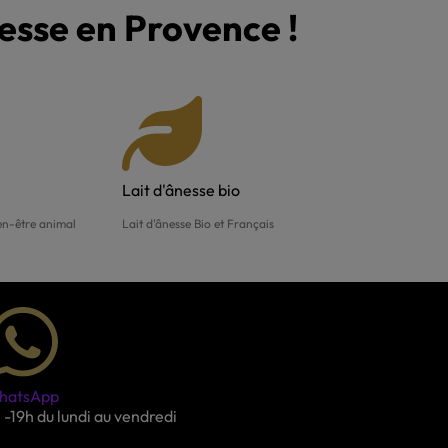
nesse en Provence !
Lait d'ânesse bio
ien-être animal
Lait d'ânesse Bio et Français
hatsApp
 -19h du lundi au vendredi