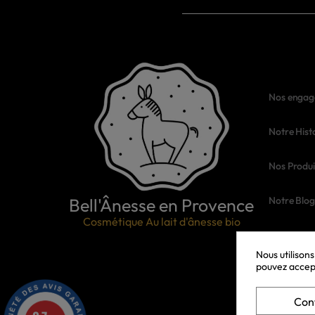
Nos engag
Notre Hist
Nos Produi
Bell'Ânesse en Provence
Notre Blog
Cosmétique Au lait d'ânesse bio
Nous utilison
pouvez accept
Con