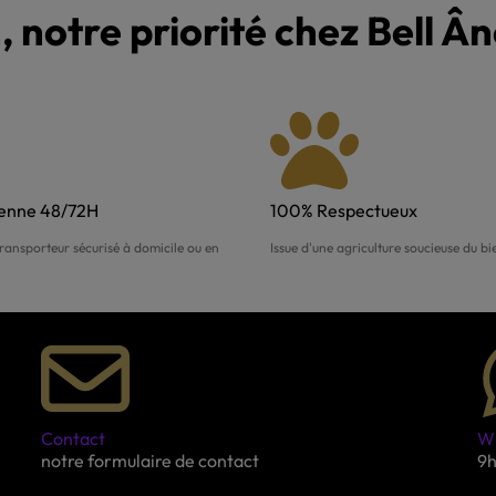
, notre priorité chez Bell Â
yenne 48/72H
100% Respectueux
ransporteur sécurisé à domicile ou en
Issue d'une agriculture soucieuse du b
Contact
W
notre formulaire de contact
9h