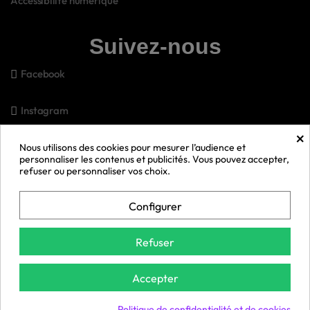
Accessibilité numérique
Suivez-nous
Facebook
Instagram
×
Pinterest
Nous utilisons des cookies pour mesurer l’audience et
personnaliser les contenus et publicités. Vous pouvez accepter,
refuser ou personnaliser vos choix.
Snapchat
Configurer
Youtube
Refuser
© 2026 Bell Anesse en Provence 🫏 | Gérer mes cookies
Accepter
Exercer mon droit de rétractation
Politique de confidentialité et de cookies