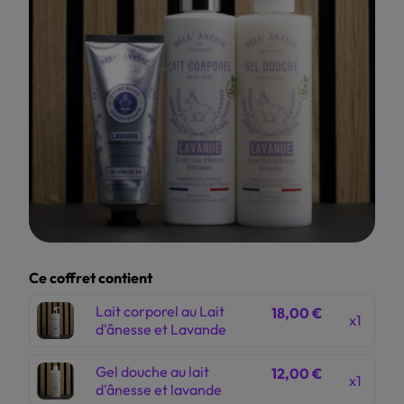
Ce coffret contient
Lait corporel au Lait
18,00 €
x1
d'ânesse et Lavande
Gel douche au lait
12,00 €
x1
d'ânesse et lavande