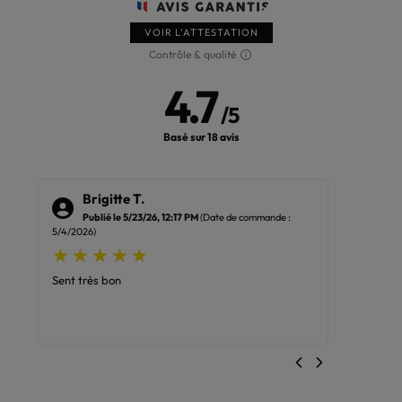
VOIR L'ATTESTATION
Contrôle & qualité
4.7
/
5
Basé sur 18 avis
Brigitte T.
Ch
Publié le 5/23/26, 12:17 PM
(Date de commande :
Pub
5/4/2026)
4/22/2026
Sent très bon
J'adore