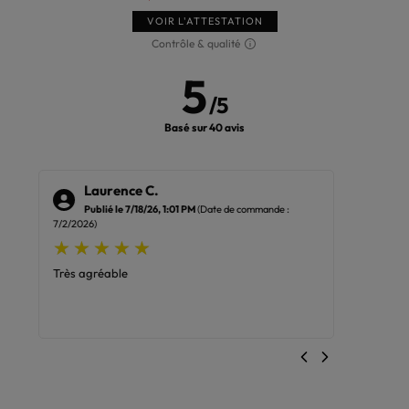
VOIR L'ATTESTATION
Contrôle & qualité
5
/
5
Basé sur 40 avis
Laurence C.
Ha
Publié le 7/18/26, 1:01 PM
(Date de commande :
Pub
7/2/2026)
6/29/2026
Très agréable
Top sans