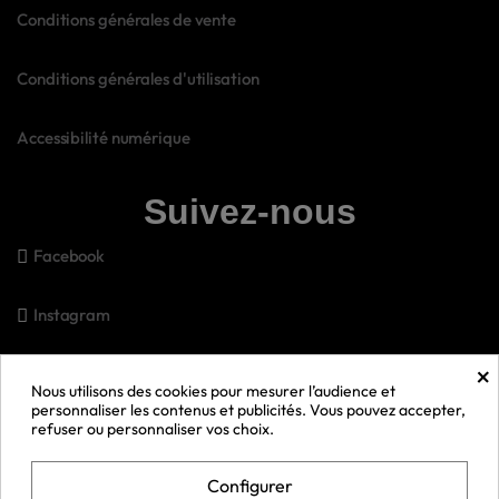
Conditions générales de vente
Conditions générales d'utilisation
Accessibilité numérique
Suivez-nous
Facebook
Instagram
×
Pinterest
Nous utilisons des cookies pour mesurer l’audience et
personnaliser les contenus et publicités. Vous pouvez accepter,
refuser ou personnaliser vos choix.
Snapchat
Configurer
Youtube